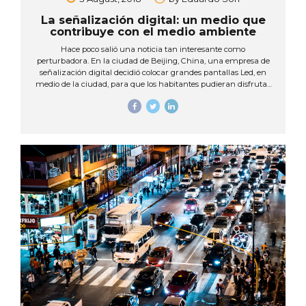
La señalización digital: un medio que
contribuye con el medio ambiente
Hace poco salió una noticia tan interesante como
perturbadora. En la ciudad de Beijing, China, una empresa de
señalización digital decidió colocar grandes pantallas Led, en
medio de la ciudad, para que los habitantes pudieran disfrutar
de las imágenes de un bello atardecer, o de una tarde soleada
de aire limpio, en medio de esta ciudad cubierta de una densa
capa de neblina gris debido a sus altos niveles de
contaminación. Estas pantallas digitales ayudan a los
ciudadanos a sobrellevar esta dura experiencia de su
cotidianidad, con imágenes que les recuerdan lo que es vivir en
un ambiente limpio, y...