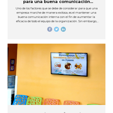
para una buena comunicación
corporativa
Uno de los factores que se debe de considerar para que una
empresa marche de manera exitosa, es el mantener una
buena comunicación interna con el fin de aumentar la
eficacia de todo el equipo de la organización. Sin embargo,
cada día transmitir mensajes llamativos e impactantes se ha
convertido en un reto para las organizaciones. Ya que sabemos
que para mantener informados a los empleados se han
utilizado aquellos medios tradicionales, como lo son el tablón de
anuncios, el correo electrónico, manuales corporativos, entre
otros. Estos se han vuelto obsoletos ya que en la actualidad todo
se ha modificado...