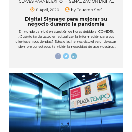
CLAVES PARA EL ÉXITO
SEÑALIZACIÓN DIGITAL
8 April, 2020
by
Eduardo Sorí
Digital Signage para mejorar su
negocio durante la pandemia
El mundo cambió en cuestión de horas debido al COVID19,
¿Cuánto tarda usted en actualizar la información para sus
clientes en sus tiendas? Estos días, hemos visto el valor de estar
siempre conectados, también la necesidad de que nuestros
clientes y/o colaboradores tengan acceso a mensajes
actualizados en todo momento, instrucciones claras, medidas
de seguridad e higiene, imágenes y videos que refuercen cada
comunicación, ¿es esto posible con afiches, volantes, impresos?
Esta emergencia ha demostrado la importancia de medios de
comunicación que permitan actualizar contante y ágilmente
la información, esto desde un ámbito seguro y controlado. El
DIGITAL SIGNAGE brinda...