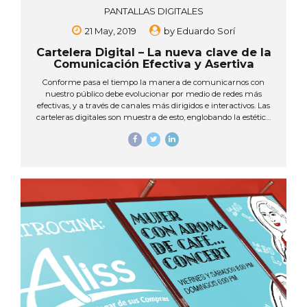
PANTALLAS DIGITALES
21 May, 2019
by
Eduardo Sorí
Cartelera Digital – La nueva clave de la
Comunicación Efectiva y Asertiva
Conforme pasa el tiempo la manera de comunicarnos con
nuestro público debe evolucionar por medio de redes más
efectivas, y a través de canales más dirigidos e interactivos. Las
carteleras digitales son muestra de esto, englobando la estética
de la tecnología moderna y el dinamismo que consolida
diferentes anuncios en un mismo lugar, pero ¿cómo utilizarlas
adecuadamente? En la actualidad, las carteleras digitales
están conformadas por una red de pantallas LED, LCD, Plasma
entre otras que, controladas vía internet permiten programar
mensajes, imágenes, películas, vídeos, texto publicitario,
presentaciones, vistas preliminares de un producto, y a su vez
actualizar el contenido...