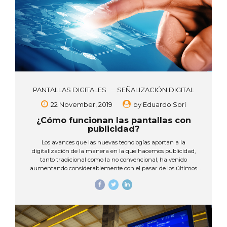
PANTALLAS DIGITALES
SEÑALIZACIÓN DIGITAL
22 November, 2019
by
Eduardo Sorí
¿Cómo funcionan las pantallas con
publicidad?
Los avances que las nuevas tecnologías aportan a la
digitalización de la manera en la que hacemos publicidad,
tanto tradicional como la no convencional, ha venido
aumentando considerablemente con el pasar de los últimos
años. Específicamente en el área de medios impresos, en
interiores y exteriores, en donde las pantallas digitales facilitan y
modernizan la manera en que las marcas y negocios se
promocionan, pero ¿qué tan avanzados estamos, en
comparación a otros países digitalizados con más trayectoria,
en la industria y la oferta de mejores tecnologías? Panamá es