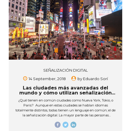
SEÑALIZACIÓN DIGITAL
14 September, 2018
by
Eduardo Sorí
Las ciudades más avanzadas del
mundo y cómo utilizan señalización
digital.
¿Qué tienen en común ciudades como Nueva York, Tokio, o
Paris? Aunque en estas ciudades se hablan idiomas
totalmente distintos, todas tienen un lenguaje en común; el de
la señalización digital. La mayor parte de las personas
reconocen estas ciudades aún sin haberlas visitado, gracias a
las imágenes de películas y de publicidad que proyectan, no
solo sitios o monumentos representativos de cada ciudad, sino