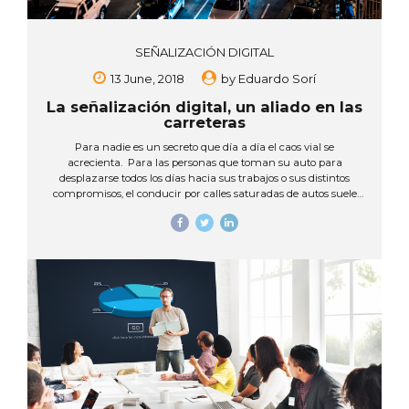
SEÑALIZACIÓN DIGITAL
13 June, 2018
by
Eduardo Sorí
La señalización digital, un aliado en las
carreteras
Para nadie es un secreto que día a día el caos vial se
acrecienta. Para las personas que toman su auto para
desplazarse todos los días hacia sus trabajos o sus distintos
compromisos, el conducir por calles saturadas de autos suele
convertirse en un motivo de angustia y estrés. Los accidentes
por la falta de paciencia de los conductores y de una buena
señalización son también muy frecuentes. Ciertamente se
requiere de nueva y mejor infraestructura vial para mejorar el
tránsito, sobretodo en la capital, y en eso, la señalización digital
puede contribuir, ¡Y mucho! USOS DE LA SEÑALIZACION
DIGITAL...