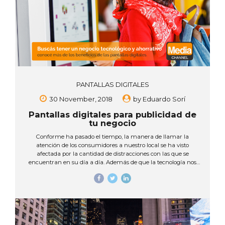
PANTALLAS DIGITALES
30 November, 2018
by
Eduardo Sorí
Pantallas digitales para publicidad de
tu negocio
Conforme ha pasado el tiempo, la manera de llamar la
atención de los consumidores a nuestro local se ha visto
afectada por la cantidad de distracciones con las que se
encuentran en su día a día. Además de que la tecnología nos
ha empujado a evolucionar la manera de vender y a crear
nuevas maneras de hacer un local innovador y más digital.
Actualmente podemos ver las pantallas digitales para
publicidad como una nueva manera de atraer a los posibles
consumidores. Estas, además de mostrar el logotipo de la
marca, promociones, videoclips, información relevante, entre
otros mensajes publicitarios, nos ayudan a...