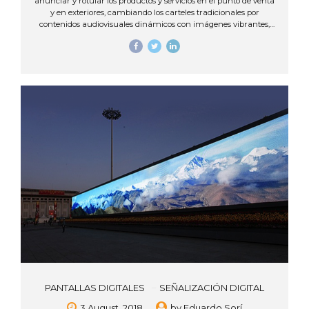
anunciar y rotular los productos y servicios en el punto de venta
y en exteriores, cambiando los carteles tradicionales por
contenidos audiovisuales dinámicos con imágenes vibrantes,
video e incluso audio. Dentro de la amplia gama de productos
de señalización digital existe uno que nos acostumbramos a
ver, primero, en los centros comerciales, y ahora cada vez más,
en las calles: el tótem digital publicitario. Los tótems digitales
son la versión moderna de los famosos mupis de antaño, solo
que ahora aquellos han sido sustituidos por pantallas de alta
resolución que...
PANTALLAS DIGITALES
SEÑALIZACIÓN DIGITAL
3 August, 2018
by
Eduardo Sorí