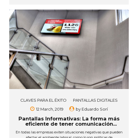
pero ¿cómo llegar más allá? Las pantallas interactivas son una
herramienta que logra armonizar con cada cliente, cada
momento y cada necesidad, ofreciendo una respuesta en
tiempo real a sus consultas,...
CLAVES PARA EL ÉXITO
PANTALLAS DIGITALES
12 March, 2019
by
Eduardo Sorí
Pantallas Informativas: La forma más
eficiente de tener comunicación
interna
En todas las empresas exiten situaciones negativas que pueden
afectar el ambiente laboral, como lo son políticas de