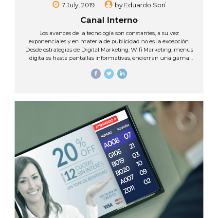
7 July, 2019
by
Eduardo Sorí
Canal Interno
Los avances de la tecnología son constantes, a su vez
exponenciales y en materia de publicidad no es la excepción.
Desde estrategias de Digital Marketing, Wifi Marketing, menús
digitales hasta pantallas informativas, encierran una gama
amplia de tendencias innovadoras que ayudan a mejorar el
impacto del negocio en el usuario. Por estas razón, a los
empresarios les interesa cada vez más el uso de este tipo de
tecnologías en sus estrategias de comunicación, ya que con
estas herramientas se logra compartir publicidad con otros
anunciantes, sumado a esto el bajo consumo energético hacen
que esta modalidad de pauta se mucho...