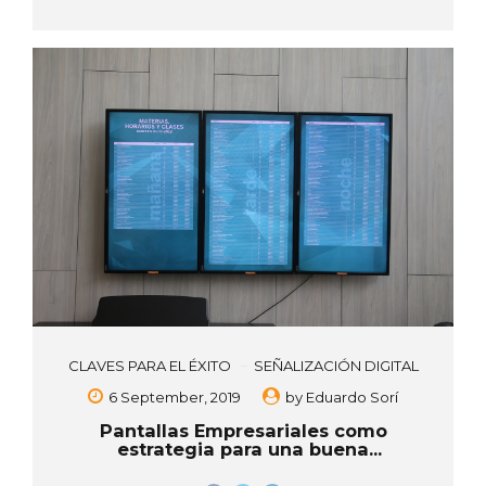
está ligada con el uso de monitores de pantallas, LED, entre
otras, que permite exponer al público contenido digital para
diferentes objetivos, como la promoción de algún producto o
servicio, de una manera más atractiva, novedosa e incluso
interactiva. Además de mostrar el contenido de una manera
más dinámica...
CLAVES PARA EL ÉXITO
SEÑALIZACIÓN DIGITAL
6 September, 2019
by
Eduardo Sorí
Pantallas Empresariales como
estrategia para una buena
Comunicación Corporativa.