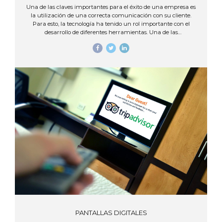
Una de las claves importantes para el éxito de una empresa es
la utilización de una correcta comunicación con su cliente.
Para esto, la tecnología ha tenido un rol importante con el
desarrollo de diferentes herramientas. Una de las
herramientas innovadoras y que se ha convertido en la favorita
de los empresarios son los Video Walls, al ser una manera
diferente de poder transmitir mensajes en forma interactiva a
sus clientes. Actualmente, empresas y comercios han
iniciado con la implementación de esta herramienta
tecnológica en locaciones como: espacios públicos, áreas de
recepción, salas de espera, centros comerciales, salas de
conferencias y demás espacios. Influenciando la manera de
compartir y difundir información a tiempo...
PANTALLAS DIGITALES