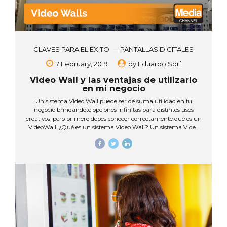
CLAVES PARA EL ÉXITO
PANTALLAS DIGITALES
7 February, 2019
by
Eduardo Sorí
Video Wall y las ventajas de utilizarlo
en mi negocio
Un sistema Video Wall puede ser de suma utilidad en tu
negocio brindándote opciones infinitas para distintos usos
creativos, pero primero debes conocer correctamente qué es un
VideoWall. ¿Qué es un sistema Video Wall? Un sistema Video
Wall se puede entender como uno la unión de pantallas o
monitores profesionales que se logran sincronizar para
mostrar contenidos útiles y atractivos, y al mismo tiempo,
simular una pantalla de gran tamaño. La idea de los sistemas
VideoWall es formar una súper pantalla gigante sobre una
superficie elegida, dándole a los negocios una imagen de un
altísimo valor económico. Si se quiere mostrar...