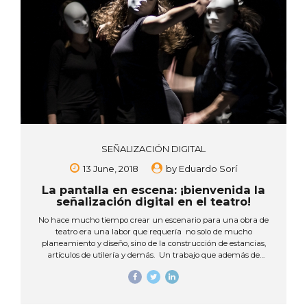
SEÑALIZACIÓN DIGITAL
13 June, 2018
by
Eduardo Sorí
La pantalla en escena: ¡bienvenida la
señalización digital en el teatro!
No hace mucho tiempo crear un escenario para una obra de
teatro era una labor que requería no solo de mucho
planeamiento y diseño, sino de la construcción de estancias,
artículos de utilería y demás. Un trabajo que además de
requerir mucho tiempo y uso de materiales, a veces hay que
desecharlo o requiere de espacio de almacenamiento, una vez
terminada la obra. Hoy, las nuevas tecnologías en pantallas
digitales también invaden el mercado del espectáculo, y en este