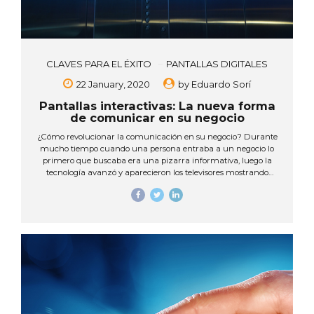
CLAVES PARA EL ÉXITO
PANTALLAS DIGITALES
22 January, 2020
by
Eduardo Sorí
Pantallas interactivas: La nueva forma
de comunicar en su negocio
¿Cómo revolucionar la comunicación en su negocio? Durante
mucho tiempo cuando una persona entraba a un negocio lo
primero que buscaba era una pizarra informativa, luego la
tecnología avanzó y aparecieron los televisores mostrando
contenido en videos que se repetían en un bucle, pero esto
representaba esperar a que la información que necesitaban se
repitiera, lo que representaba un tiempo de espera que no se
recuperaría. Hoy por hoy ya se encuentra disponible el
siguiente paso en la comunicación de su negocio: Pantallas
interactivas. Estas presentan una oportunidad para las
personas de ir directamente a lo que desean, sin...