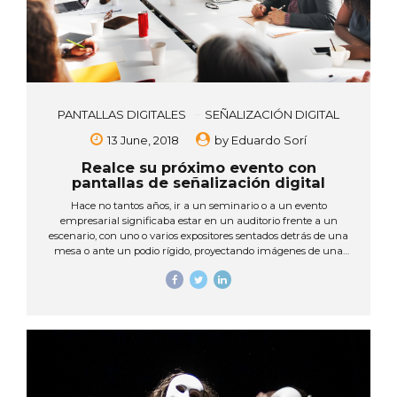
PANTALLAS DIGITALES
SEÑALIZACIÓN DIGITAL
13 June, 2018
by
Eduardo Sorí
Realce su próximo evento con
pantallas de señalización digital
Hace no tantos años, ir a un seminario o a un evento
empresarial significaba estar en un auditorio frente a un
escenario, con uno o varios expositores sentados detrás de una
mesa o ante un podio rígido, proyectando imágenes de una
presentación en una pequeña pantalla blanca… ¡Pero ya esos
días pasaron! Hoy las empresas cuentan con una enorme
oferta de recursos tecnológicos para comunicarse con sus
audiencias de una manera efectiva y cautivadora a través de
pantallas digitales. Las pantallas digitales no solo permiten
mostrar sus productos de una forma más real e interactiva,
sino que pueden crear ambientes...