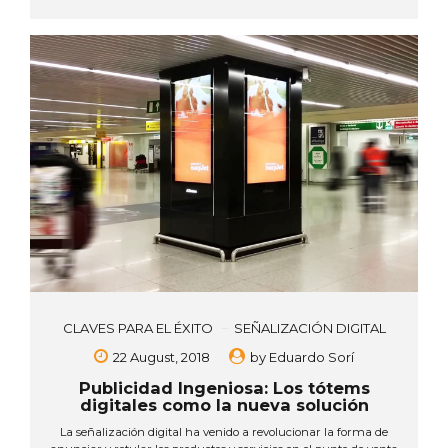
además, conocidas zonas comerciales caracterizadas por la
cantidad y variedad de rótulos luminosos que se ubican en sus
calles. El realismo y el atractivo visual que aportan las pantallas
interactivas hacen que estas ciudades se...
CLAVES PARA EL ÉXITO
SEÑALIZACIÓN DIGITAL
22 August, 2018
by
Eduardo Sorí
Publicidad Ingeniosa: Los tótems
digitales como la nueva solución
La señalización digital ha venido a revolucionar la forma de