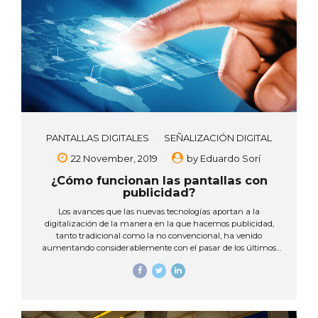
PANTALLAS DIGITALES
SEÑALIZACIÓN DIGITAL
22 November, 2019
by
Eduardo Sorí
¿Cómo funcionan las pantallas con
publicidad?
Los avances que las nuevas tecnologías aportan a la
digitalización de la manera en la que hacemos publicidad,
tanto tradicional como la no convencional, ha venido
aumentando considerablemente con el pasar de los últimos
años. Específicamente en el área de medios impresos, en
interiores y exteriores, en donde las pantallas digitales facilitan y
modernizan la manera en que las marcas y negocios se
promocionan, pero ¿qué tan avanzados estamos, en
comparación a otros países digitalizados con más trayectoria,