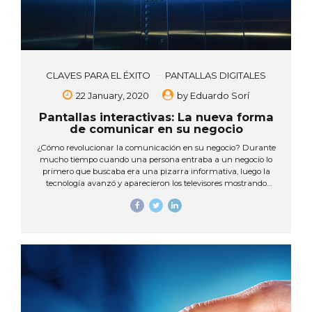
CLAVES PARA EL ÉXITO
PANTALLAS DIGITALES
22 January, 2020
by
Eduardo Sorí
Pantallas interactivas: La nueva forma
de comunicar en su negocio
¿Cómo revolucionar la comunicación en su negocio? Durante
mucho tiempo cuando una persona entraba a un negocio lo
primero que buscaba era una pizarra informativa, luego la
tecnología avanzó y aparecieron los televisores mostrando
contenido en videos que se repetían en un bucle, pero esto
representaba esperar a que la información que necesitaban se
repitiera, lo que representaba un tiempo de espera que no se
recuperaría. Hoy por hoy ya se encuentra disponible el
siguiente paso en la comunicación de su negocio: Pantallas
interactivas. Estas presentan una oportunidad para las
personas de ir directamente a lo que desean, sin...