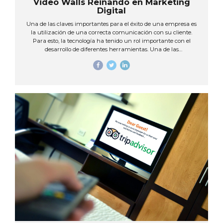
Video Walls Reinando en Marketing
Digital
Una de las claves importantes para el éxito de una empresa es
la utilización de una correcta comunicación con su cliente.
Para esto, la tecnología ha tenido un rol importante con el
desarrollo de diferentes herramientas. Una de las
herramientas innovadoras y que se ha convertido en la favorita
de los empresarios son los Video Walls, al ser una manera
diferente de poder transmitir mensajes en forma interactiva a
sus clientes. Actualmente, empresas y comercios han
iniciado con la implementación de esta herramienta
tecnológica en locaciones como: espacios públicos, áreas de
recepción, salas de espera, centros comerciales, salas de
conferencias y demás espacios. Influenciando la manera de
compartir y difundir información a tiempo...