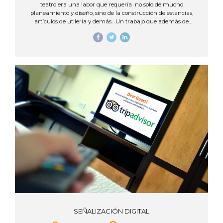
teatro era una labor que requería no solo de mucho
planeamiento y diseño, sino de la construcción de estancias,
artículos de utilería y demás. Un trabajo que además de
requerir mucho tiempo y uso de materiales, a veces hay que
desecharlo o requiere de espacio de almacenamiento, una vez
terminada la obra. Hoy, las nuevas tecnologías en pantallas
digitales también invaden el mercado del espectáculo, y en este
caso, del teatro, facilitando la creación de escenarios diversos
con una enorme agilidad y una imagen tan realista, que el
espectador...
SEÑALIZACIÓN DIGITAL