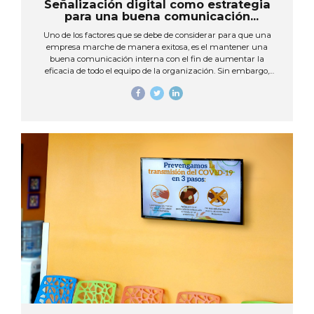
Señalización digital como estrategia
para una buena comunicación
corporativa
Uno de los factores que se debe de considerar para que una
empresa marche de manera exitosa, es el mantener una
buena comunicación interna con el fin de aumentar la
eficacia de todo el equipo de la organización. Sin embargo,
cada día transmitir mensajes llamativos e impactantes se ha
convertido en un reto para las organizaciones. Ya que sabemos
que para mantener informados a los empleados se han
utilizado aquellos medios tradicionales, como lo son el tablón de
anuncios, el correo electrónico, manuales corporativos, entre
otros. Estos se han vuelto obsoletos ya que en la actualidad todo
se ha modificado...