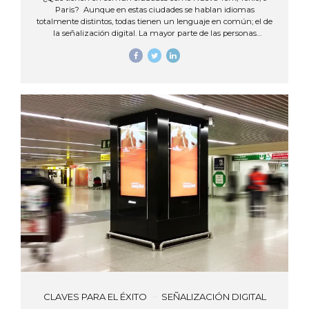
Paris? Aunque en estas ciudades se hablan idiomas
totalmente distintos, todas tienen un lenguaje en común; el de
la señalización digital. La mayor parte de las personas
reconocen estas ciudades aún sin haberlas visitado, gracias a
las imágenes de películas y de publicidad que proyectan, no
solo sitios o monumentos representativos de cada ciudad, sino
además, conocidas zonas comerciales caracterizadas por la
cantidad y variedad de rótulos luminosos que se ubican en sus
calles. El realismo y el atractivo visual que aportan las pantallas
interactivas hacen que estas ciudades se...
CLAVES PARA EL ÉXITO
SEÑALIZACIÓN DIGITAL