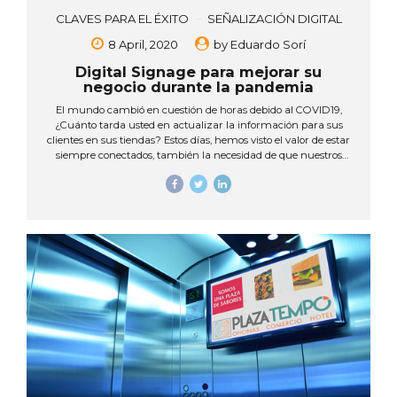
CLAVES PARA EL ÉXITO
SEÑALIZACIÓN DIGITAL
8 April, 2020
by
Eduardo Sorí
Digital Signage para mejorar su
negocio durante la pandemia
El mundo cambió en cuestión de horas debido al COVID19,
¿Cuánto tarda usted en actualizar la información para sus
clientes en sus tiendas? Estos días, hemos visto el valor de estar
siempre conectados, también la necesidad de que nuestros
clientes y/o colaboradores tengan acceso a mensajes
actualizados en todo momento, instrucciones claras, medidas
de seguridad e higiene, imágenes y videos que refuercen cada
comunicación, ¿es esto posible con afiches, volantes, impresos?
Esta emergencia ha demostrado la importancia de medios de
comunicación que permitan actualizar contante y ágilmente
la información, esto desde un ámbito seguro y controlado. El
DIGITAL SIGNAGE brinda...