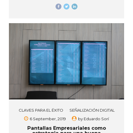
presentado múltiples ventajas en lugar de seguir utilizando las
herramientas publicitarias tradicionales. Esta nueva tecnología
está ligada con el uso de monitores de pantallas, LED, entre
otras, que permite exponer al público contenido digital para
diferentes objetivos, como la promoción de algún producto o
servicio, de una manera más atractiva, novedosa e incluso
interactiva. Además de mostrar el contenido de una manera
más dinámica...
CLAVES PARA EL ÉXITO
SEÑALIZACIÓN DIGITAL
6 September, 2019
by
Eduardo Sorí
Pantallas Empresariales como