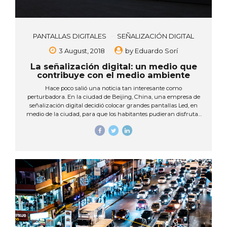
PANTALLAS DIGITALES
SEÑALIZACIÓN DIGITAL
3 August, 2018
by
Eduardo Sorí
La señalización digital: un medio que
contribuye con el medio ambiente
Hace poco salió una noticia tan interesante como
perturbadora. En la ciudad de Beijing, China, una empresa de
señalización digital decidió colocar grandes pantallas Led, en
medio de la ciudad, para que los habitantes pudieran disfrutar
de las imágenes de un bello atardecer, o de una tarde soleada
de aire limpio, en medio de esta ciudad cubierta de una densa
capa de neblina gris debido a sus altos niveles de
contaminación. Estas pantallas digitales ayudan a los
ciudadanos a sobrellevar esta dura experiencia de su
cotidianidad, con imágenes que les recuerdan lo que es vivir en
un ambiente limpio, y...