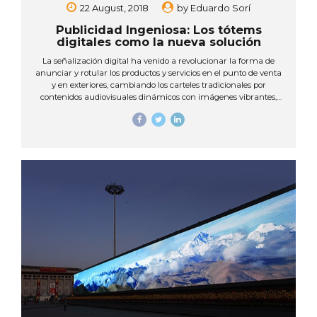
22 August, 2018
by
Eduardo Sorí
Publicidad Ingeniosa: Los tótems
digitales como la nueva solución
La señalización digital ha venido a revolucionar la forma de
anunciar y rotular los productos y servicios en el punto de venta
y en exteriores, cambiando los carteles tradicionales por
contenidos audiovisuales dinámicos con imágenes vibrantes,
video e incluso audio. Dentro de la amplia gama de productos
de señalización digital existe uno que nos acostumbramos a
ver, primero, en los centros comerciales, y ahora cada vez más,
en las calles: el tótem digital publicitario. Los tótems digitales
son la versión moderna de los famosos mupis de antaño, solo
que ahora aquellos han sido sustituidos por pantallas de alta
resolución que...