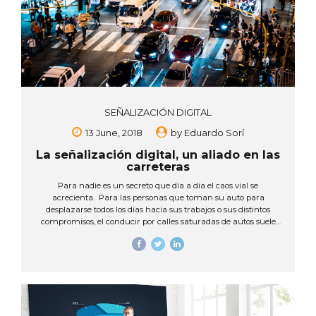
SEÑALIZACIÓN DIGITAL
13 June, 2018
by
Eduardo Sorí
La señalización digital, un aliado en las
carreteras
Para nadie es un secreto que día a día el caos vial se
acrecienta. Para las personas que toman su auto para
desplazarse todos los días hacia sus trabajos o sus distintos
compromisos, el conducir por calles saturadas de autos suele
convertirse en un motivo de angustia y estrés. Los accidentes
por la falta de paciencia de los conductores y de una buena
señalización son también muy frecuentes. Ciertamente se
requiere de nueva y mejor infraestructura vial para mejorar el
tránsito, sobretodo en la capital, y en eso, la señalización digital
puede contribuir, ¡Y mucho! USOS DE LA SEÑALIZACION
DIGITAL...