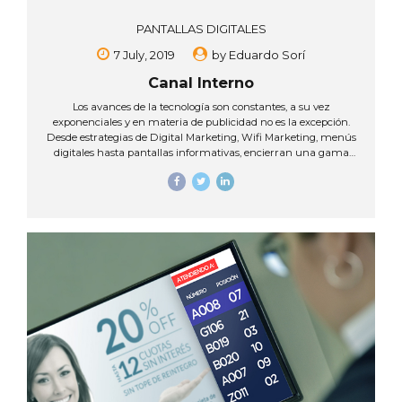
PANTALLAS DIGITALES
7 July, 2019
by
Eduardo Sorí
Canal Interno
Los avances de la tecnología son constantes, a su vez
exponenciales y en materia de publicidad no es la excepción.
Desde estrategias de Digital Marketing, Wifi Marketing, menús
digitales hasta pantallas informativas, encierran una gama
amplia de tendencias innovadoras que ayudan a mejorar el
impacto del negocio en el usuario. Por estas razón, a los
empresarios les interesa cada vez más el uso de este tipo de
tecnologías en sus estrategias de comunicación, ya que con
estas herramientas se logra compartir publicidad con otros
anunciantes, sumado a esto el bajo consumo energético hacen
que esta modalidad de pauta se mucho...