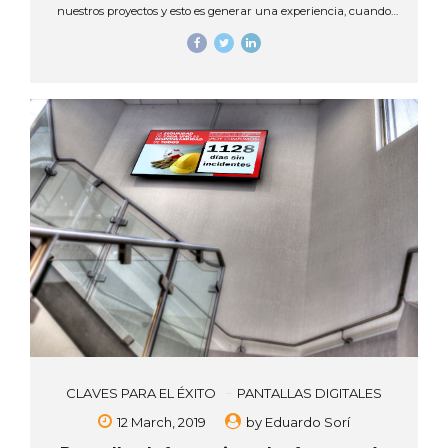
nuestros proyectos y esto es generar una experiencia, cuando
esto sucede las personas visitan a nuestros clientes y reciben
una información completa, oportuna y eficaz, creando una
sensación de satisfacción al adquirir un producto o servicio,
pero ¿cómo llegar más allá? Las pantallas interactivas son una
herramienta que logra armonizar con cada cliente, cada
momento y cada necesidad, ofreciendo una respuesta en
tiempo real a sus consultas,...
CLAVES PARA EL ÉXITO
PANTALLAS DIGITALES
12 March, 2019
by
Eduardo Sorí