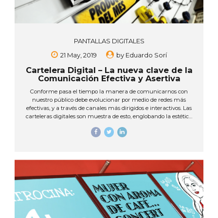
PANTALLAS DIGITALES
21 May, 2019
by
Eduardo Sorí
Cartelera Digital – La nueva clave de la
Comunicación Efectiva y Asertiva
Conforme pasa el tiempo la manera de comunicarnos con
nuestro público debe evolucionar por medio de redes más
efectivas, y a través de canales más dirigidos e interactivos. Las
carteleras digitales son muestra de esto, englobando la estética
de la tecnología moderna y el dinamismo que consolida
diferentes anuncios en un mismo lugar, pero ¿cómo utilizarlas
adecuadamente? En la actualidad, las carteleras digitales
están conformadas por una red de pantallas LED, LCD, Plasma
entre otras que, controladas vía internet permiten programar
mensajes, imágenes, películas, vídeos, texto publicitario,
presentaciones, vistas preliminares de un producto, y a su vez
actualizar el contenido...