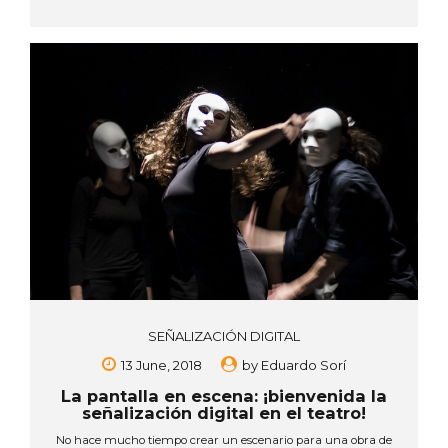
oferta de recursos tecnológicos para comunicarse con sus
audiencias de una manera efectiva y cautivadora a través de
pantallas digitales. Las pantallas digitales no solo permiten
mostrar sus productos de una forma más real e interactiva,
sino que pueden crear ambientes...
SEÑALIZACIÓN DIGITAL
13 June, 2018
by
Eduardo Sorí
La pantalla en escena: ¡bienvenida la
señalización digital en el teatro!
No hace mucho tiempo crear un escenario para una obra de