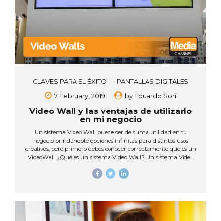
CLAVES PARA EL ÉXITO
PANTALLAS DIGITALES
7 February, 2019
by
Eduardo Sorí
Video Wall y las ventajas de utilizarlo
en mi negocio
Un sistema Video Wall puede ser de suma utilidad en tu
negocio brindándote opciones infinitas para distintos usos
creativos, pero primero debes conocer correctamente qué es un
VideoWall. ¿Qué es un sistema Video Wall? Un sistema Video
Wall se puede entender como uno la unión de pantallas o
monitores profesionales que se logran sincronizar para
mostrar contenidos útiles y atractivos, y al mismo tiempo,
simular una pantalla de gran tamaño. La idea de los sistemas
VideoWall es formar una súper pantalla gigante sobre una
superficie elegida, dándole a los negocios una imagen de un
altísimo valor económico. Si se quiere mostrar...