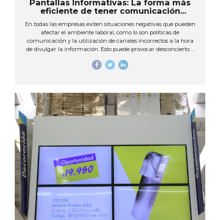
Pantallas Informativas: La forma más
eficiente de tener comunicación
interna
En todas las empresas exiten situaciones negativas que pueden
afectar el ambiente laboral, como lo son políticas de
comunicación y la utilización de canales incorrectos a la hora
de divulgar la información. Esto puede provocar desconcierto y
desinformación de los empleados que puede llevar a cometer
errores. Como es ya conocido, la comunicación interna
empresarial es clave en las empresas y es una herramienta
estratégica que se debe tomar en cuenta para así lograr
mantener informados a los empleados y además evitar
inconvenientes. Muchas veces las empresas dan por hecho que
cuentan con una comunicación interna eficiente ya que día...