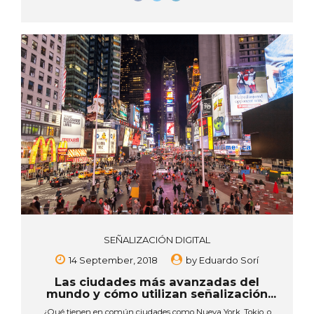
Actualmente podemos ver las pantallas digitales para
publicidad como una nueva manera de atraer a los posibles
consumidores. Estas, además de mostrar el logotipo de la
marca, promociones, videoclips, información relevante, entre
otros mensajes publicitarios, nos ayudan a...
SEÑALIZACIÓN DIGITAL
14 September, 2018
by
Eduardo Sorí
Las ciudades más avanzadas del
mundo y cómo utilizan señalización
digital.
¿Qué tienen en común ciudades como Nueva York, Tokio, o