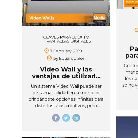
públicos, áreas de recepción, salas
otras 
de espera, centros comerciales,
perm
salas de conferencias y demás
imágen
espacios. Influenciando la
publici
manera de compartir y difundir
prelimi
información a tiempo...
vez 
CLAVES PARA EL ÉXITO
PANTALLAS DIGITALES
Pa
7 February, 2019
par
by
Eduardo Sorí
Confor
Video Wall y las
maner
ventajas de utilizarlo
los c
en mi negocio
se ha v
Un sistema Video Wall puede ser
de di
de suma utilidad en tu negocio
enc
brindándote opciones infinitas para
Ademá
distintos usos creativos, pero
ha e
primero debes conocer
manera
correctamente qué es un
ma
VideoWall. ¿Qué es un sistema
i
Video Wall? Un sistema Video
Actu