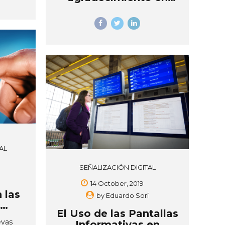
Hospital del Trauma
S
AL
SEÑALIZACIÓN DIGITAL
14 October, 2019
 las
by
Eduardo Sorí
El Uso de las Pantallas
evas
Informativas en