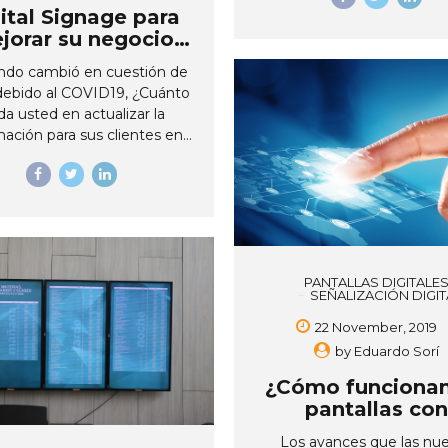
ital Signage para
jorar su negocio
ante la pandemia
ndo cambió en cuestión de
debido al COVID19, ¿Cuánto
da usted en actualizar la
mación para sus clientes en
iendas? Estos días, hemos
o el valor de estar siempre
ados, también la necesidad
que nuestros clientes y/o
boradores tengan acceso a
ajes actualizados en todo
to, instrucciones claras,
PANTALLAS DIGITALE
SEÑALIZACIÓN DIGIT
as de seguridad e higiene,
es y videos que refuercen
22 November, 2019
a comunicación, ¿es esto
by
Eduardo Sorí
ble con afiches, volantes,
¿Cómo funcionan
esos? Esta emergencia ha
pantallas con
strado la importancia de
publicidad?
os de comunicación que
Los avances que las nu