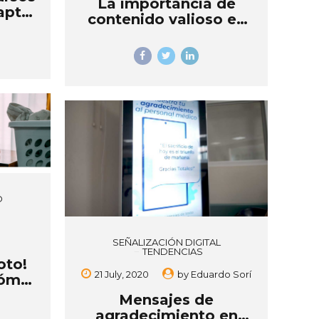
La importancia de
aptar
contenido valioso en
evo
Pantallas
Empresariales
O
SEÑALIZACIÓN DIGITAL
TENDENCIAS
oto!
21 July, 2020
by
Eduardo Sorí
cómo
 el
Mensajes de
asa
agradecimiento en