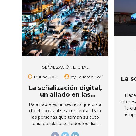
Wall se puede entender como uno
p
la unión de pantallas o monitores
pub
profesionales que se logran
maner
sincronizar para mostrar
consu
contenidos útiles y atractivos, y al
mostr
mismo tiempo, simular una
p
pantalla de gran tamaño. La idea
inform
de los sistemas VideoWall es
mensaj
formar una súper pantalla gigante
sobre una superficie elegida,
dándole a los negocios una
SEÑALIZACIÓN DIGITAL
imagen de un altísimo valor
económico. Si se quiere mostrar...
13 June, 2018
by
Eduardo Sorí
La s
La señalización digital,
c
un aliado en las
Hace 
m
carreteras
intere
Para nadie es un secreto que día a
la ci
día el caos vial se acrecienta. Para
empre
las personas que toman su auto
decidi
para desplazarse todos los días
Led, 
hacia sus trabajos o sus distintos
que