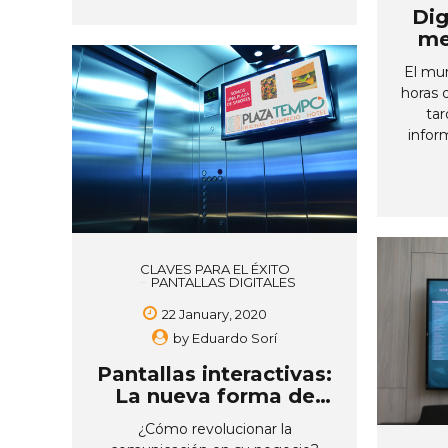
equipo de la organización. Sin
Dig
embargo, cada día transmitir
me
mensajes llamativos e
dur
impactantes se ha convertido en
El mu
un reto para las organizaciones. Ya
horas 
que sabemos que para mantener
tar
informados a los empleados se
infor
han utilizado aquellos medios
sus t
tradicionales, como lo son el tablón
vist
de anuncios, el correo electrónico,
conect
manuales corporativos, entre otros.
de 
Estos se han vuelto obsoletos ya
cola
que en la actualidad todo se ha
mens
CLAVES PARA EL ÉXITO
modificado...
momen
PANTALLAS DIGITALES
medid
22 January, 2020
imágen
by
Eduardo Sorí
cad
posi
Pantallas interactivas:
impr
La nueva forma de
demo
comunicar en su
medi
¿Cómo revolucionar la
negocio