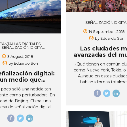
informados a los emplea
antallas digitales para
además evitar inconvenie
licidad como una nueva
Muchas veces las empres
a de atraer a los posibles
por hecho que cuentan c
midores. Estas, además de
SEÑALIZACIÓN DIGITA
comunicación interna efici
ar el logotipo de la marca,
que día...
14 September, 2018
romociones, videoclips,
by
Eduardo Sorí
ación relevante, entre otros
PANTALLAS DIGITALES
es publicitarios, nos ayudan
SEÑALIZACIÓN DIGITAL
Las ciudades m
a...
avanzadas del m
3 August, 2018
y cómo utiliza
by
Eduardo Sorí
¿Qué tienen en común ci
señalización digi
como Nueva York, Tokio, o
eñalización digital:
Aunque en estas ciudad
un medio que
hablan idiomas totalme
ontribuye con el
distintos, todas tienen un 
poco salió una noticia tan
edio ambiente
en común; el de la señali
sante como perturbadora. En
digital. La mayor parte d
udad de Beijing, China, una
personas reconocen es
sa de señalización digital
ciudades aún sin haberlas vi
ó colocar grandes pantallas
gracias a las imágenes de p
en medio de la ciudad, para
y de publicidad que proyec
 los habitantes pudieran