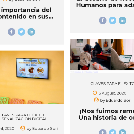
Humanos para ad
 importancia del
la oficina al nu
ontenido en sus
normal
Pantallas
Promocionales
CLAVES PARA EL ÉXIT
6 August, 2020
by
Eduardo Sorí
¡Nos fuimos rem
CLAVES PARA EL ÉXITO
Una historia de 
SEÑALIZACIÓN DIGITAL
implementamos
il, 2020
by
Eduardo Sorí
trabajo desde c