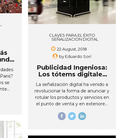
dos y
allá? Las pantallas interactivas son
ntes.
una herramienta que logra
as dan
armonizar con cada cliente, cada
on una
L
momento y cada necesidad,
ente ya
ofreciendo una respuesta en
CLAVES PARA EL ÉXITO
tiempo real a sus consultas,...
SEÑALIZACIÓN DIGITAL
22 August, 2018
ás
by
Eduardo Sorí
undo
n
Publicidad Ingeniosa:
udades
tal.
Los tótems digitales
 Paris?
como la nueva
es se
La señalización digital ha venido a
solución
nte
revolucionar la forma de anunciar y
lenguaje
rotular los productos y servicios en
zación
el punto de venta y en exteriores,
e las
cambiando los carteles
tas
tradicionales por contenidos
sitado,
audiovisuales dinámicos con
elículas
imágenes vibrantes, video e
tan, no
incluso audio. Dentro de la amplia