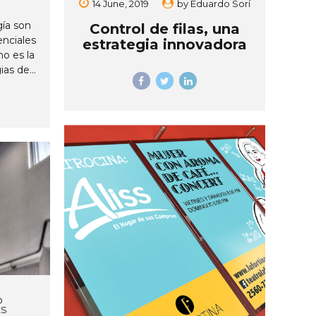
dinámica...
14 June, 2019
by
Eduardo Sorí
gía son
Control de filas, una
enciales
estrategia innovadora
no es la
ias de
keting,
tallas
na gama
vadoras
mpacto
. Por
ios les
uso de
en sus
ón, ya
as se
d con
 a esto
o hacen
uta se
O
ES