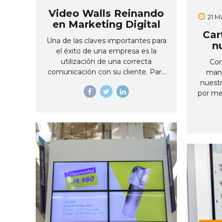
Video Walls Reinando
21 M
en Marketing Digital
Car
Una de las claves importantes para
n
el éxito de una empresa es la
utilización de una correcta
Con
Ef
comunicación con su cliente. Para
mane
esto, la tecnología ha tenido un rol
nuestr
importante con el desarrollo de
por me
diferentes herramientas. Una de
y a tra
las herramientas innovadoras y que
e in
se ha convertido en la favorita de
digi
los empresarios son los
eng
Video Walls, al ser una manera
t
diferente de poder transmitir
di
mensajes en forma interactiva a
difere
sus clientes. Actualmente,
lug
empresas y comercios han
adecua
iniciado con la implementación de
las
esta herramienta tecnológica en
con
locaciones como: espacios
pantal