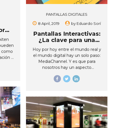
PANTALLAS DIGITALES
8 April, 2019
by
Eduardo Sorí
forma
Pantallas Interactivas:
tener
¿La clave para una
xiten
erna
 pueden
comunicación
Hoy por hoy entre el mundo real y
l, como
integral?
el mundo digital hay un solo paso:
ación y
MediaChannel. Y es que para
orrectos
nosotros hay un aspecto
rmación.
trascendental a la hora de realizar
ncierto
propuestas innovadoras en
os
nuestros proyectos y esto es
var a
generar una experiencia, cuando
es ya
esto sucede las personas visitan a
interna
nuestros clientes y reciben una
 las
información completa, oportuna y
mienta
eficaz, creando una sensación de
omar en
satisfacción al adquirir un producto
ntener
o servicio, pero ¿cómo llegar más