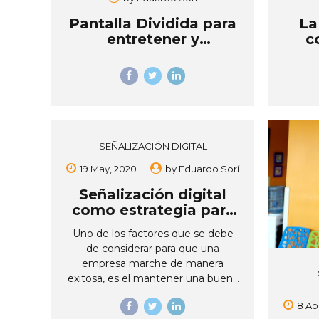
Pantalla Dividida para
La
entretener y
c
comunicar
SEÑALIZACIÓN DIGITAL
19 May, 2020
by
Eduardo Sorí
Señalización digital
como estrategia para
una buena
Uno de los factores que se debe
comunicación
de considerar para que una
corporativa
empresa marche de manera
exitosa, es el mantener una buena
comunicación interna con el fin de
8 Apr
aumentar la eficacia de todo el