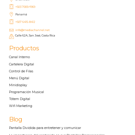
+503 7005+1969
Panamá
+507 6415-8412
info@mediachannel.net
Calle 62A, San José, Costa Rica
Productos
Canal Interno
Cartelera Digital
Control de Filas
Menú Digital
Minidisplay
Programación Musical
Tótem Digital
Wifi Marketing
Blog
Pantalla Dividida para entretener y comunicar