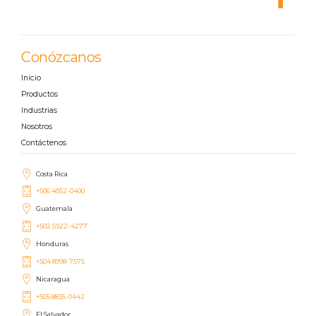
Conózcanos
Inicio
Productos
Industrias
Nosotros
Contáctenos
Costa Rica
+506 4052-0400
Guatemala
+502 5922-4277
Honduras
+504 8998-7575
Nicaragua
+505 8835-0442
El Salvador