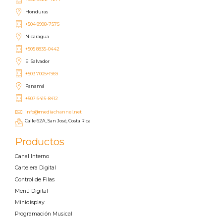
Honduras
+504 8998-7575
Nicaragua
+505 8835-0442
El Salvador
+503 7005+1969
Panamá
+507 6415-8412
info@mediachannel.net
Calle 62A, San José, Costa Rica
Productos
Canal Interno
Cartelera Digital
Control de Filas
Menú Digital
Minidisplay
Programación Musical