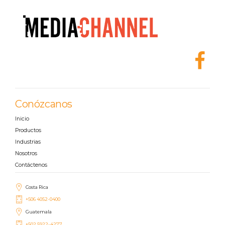
Conózcanos
Inicio
Productos
Industrias
Nosotros
Contáctenos
Costa Rica
+506 4052-0400
Guatemala
+502 5922-4277