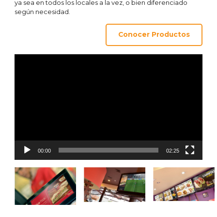
ya sea en todos los locales a la vez, o bien diferenciado
según necesidad.
Conocer Productos
Video
Player
00:00
02:25