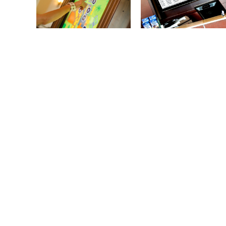
Conózcanos
Produ
Inicio
Canal Int
Productos
Cartelera 