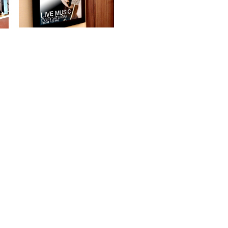
ctos
Blog
Pantalla Dividida para entreten
erno
comunicar
Digital