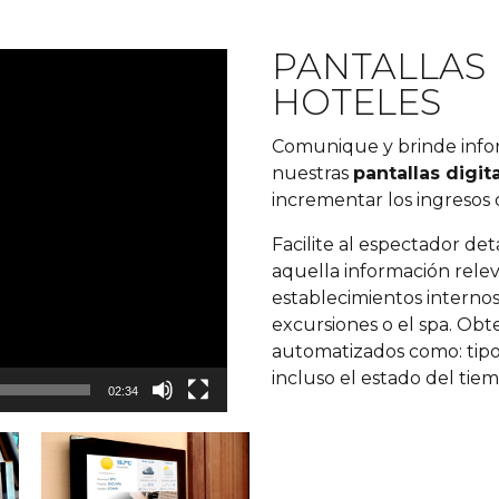
PANTALLAS 
HOTELES
Comunique y brinde infor
nuestras
pantallas digit
incrementar los ingresos 
Facilite al espectador det
aquella información rele
establecimientos interno
excursiones o el spa. Obt
automatizados como: tipos
incluso el estado del tie
02:34