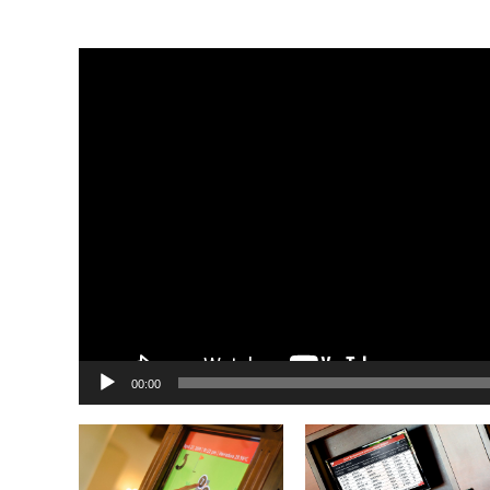
Video
Player
00:00