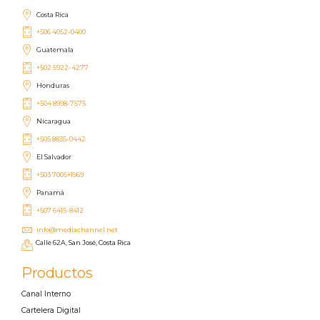
Costa Rica
+506 4052-0400
Guatemala
+502 5922-4277
Honduras
+504 8998-7575
Nicaragua
+505 8835-0442
El Salvador
+503 7005+1969
Panamá
+507 6415-8412
info@mediachannel.net
Calle 62A, San José, Costa Rica
Productos
Canal Interno
Cartelera Digital