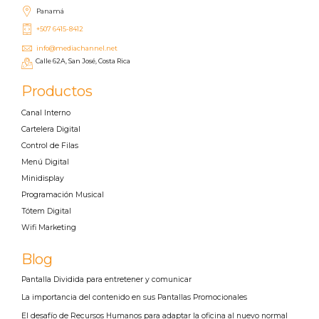
Panamá
+507 6415-8412
info@mediachannel.net
Calle 62A, San José, Costa Rica
Productos
Canal Interno
Cartelera Digital
Control de Filas
Menú Digital
Minidisplay
Programación Musical
Tótem Digital
Wifi Marketing
Blog
Pantalla Dividida para entretener y comunicar
La importancia del contenido en sus Pantallas Promocionales
El desafío de Recursos Humanos para adaptar la oficina al nuevo normal