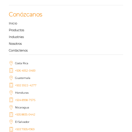
Conózcanos
Inicio
Productos
Industrias
Nosotros
Contáctenos
Costa Rica
+506 4052-0400
Guatemala
+502 5922-4277
Honduras
+504 8998-7575
Nicaragua
+505 8835-0442
El Salvador
+503 7005+1969