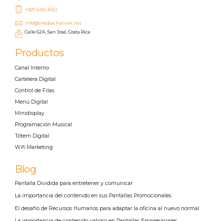
+507 6415-8412
info@mediachannel.net
Calle 62A, San José, Costa Rica
Productos
Canal Interno
Cartelera Digital
Control de Filas
Menú Digital
Minidisplay
Programación Musical
Tótem Digital
Wifi Marketing
Blog
Pantalla Dividida para entretener y comunicar
La importancia del contenido en sus Pantallas Promocionales
El desafío de Recursos Humanos para adaptar la oficina al nuevo normal
La importancia de contenido valioso en Pantallas Empresariales