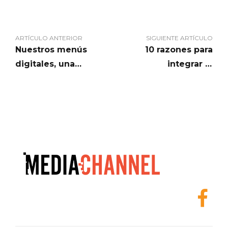
ARTÍCULO ANTERIOR
SIGUIENTE ARTÍCULO
Nuestros menús
10 razones para
digitales, una
integrar la
excelente
señalización digital a
herramienta de
la estrategia de
ventas
comunicación de su
empresa