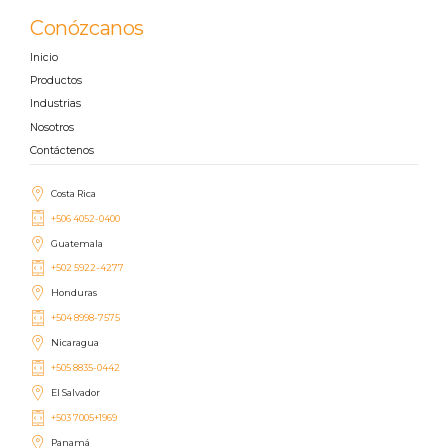
Conózcanos
Inicio
Productos
Industrias
Nosotros
Contáctenos
Costa Rica
+506 4052-0400
Guatemala
+502 5922-4277
Honduras
+504 8998-7575
Nicaragua
+505 8835-0442
El Salvador
+503 7005+1969
Panamá