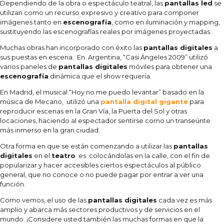
Dependiendo de la obra o espectáculo teatral, las
pantallas led
se
utilizan como un recurso expresivo y creativo para componer
imágenes tanto en
escenografía
, como en iluminación y mapping,
sustituyendo las escenografías reales por imágenes proyectadas.
Muchas obras han incorporado con éxito las
pantallas digitales
a
sus puestas en escena. En Argentina, “Casi Ángeles 2009” utilizó
varios paneles de
pantallas digitales
móviles para obtener una
escenografía
dinámica que el show requería.
En Madrid, el musical “Hoy no me puedo levantar” basado en la
música de Mecano, utilizó una
pantalla digital gigante
para
reproducir escenas en la Gran Vía, la Puerta del Sol y otras
locaciones, haciendo al espectador sentirse como un transeúnte
más inmerso en la gran ciudad.
Otra forma en que se están comenzando a utilizar las
pantallas
digitales
en el
teatro
es colocándolas en la calle, con el fin de
popularizar y hacer accesibles ciertos espectáculos al público
general, que no conoce o no puede pagar por entrar a ver una
función.
Como vemos, el uso de las
pantallas digitales
cada vez es más
amplio y abarca más sectores productivos y de servicios en el
mundo. ¡Considere usted también las muchas formas en que la