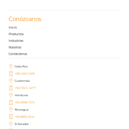
Conózcanos
Inicio
Productos
Industrias
Nosotros
Contáctenos
Costa Rica
+506 4052-0400
Guatemala
+502 5922-4277
Honduras
+504 8998-7575
Nicaragua
+505 8835-0442
El Salvador