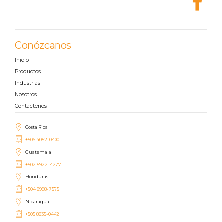
Conózcanos
Inicio
Productos
Industrias
Nosotros
Contáctenos
Costa Rica
+506 4052-0400
Guatemala
+502 5922-4277
Honduras
+504 8998-7575
Nicaragua
+505 8835-0442