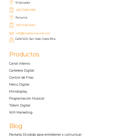
El Salvador
+503 7005+1969
Panamá
+507 6415-8412
info@mediachannel.net
Calle 62A, San José, Costa Rica
Productos
Canal Interno
Cartelera Digital
Control de Filas
Menú Digital
Minidisplay
Programación Musical
Tótem Digital
Wifi Marketing
Blog
Pantalla Dividida para entretener y comunicar